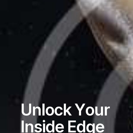
U
n
l
o
c
k
Y
o
u
r
I
n
s
i
d
e
E
d
g
e