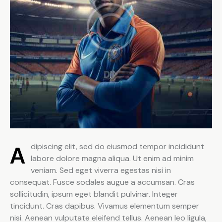
Adipiscing elit, sed do eiusmod tempor incididunt
labore dolore magna aliqua. Ut enim ad minim
veniam. Sed eget viverra egestas nisi in
consequat. Fusce sodales augue a accumsan. Cras
sollicitudin, ipsum eget blandit pulvinar. Integer
tincidunt. Cras dapibus. Vivamus elementum semper
nisi. Aenean vulputate eleifend tellus. Aenean leo ligula,