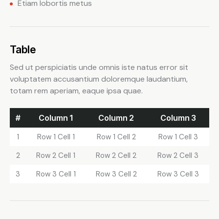
Etiam lobortis metus
Table
Sed ut perspiciatis unde omnis iste natus error sit
voluptatem accusantium doloremque laudantium,
totam rem aperiam, eaque ipsa quae.
#
Column 1
Column 2
Column 3
1
Row 1 Cell 1
Row 1 Cell 2
Row 1 Cell 3
2
Row 2 Cell 1
Row 2 Cell 2
Row 2 Cell 3
3
Row 3 Cell 1
Row 3 Cell 2
Row 3 Cell 3