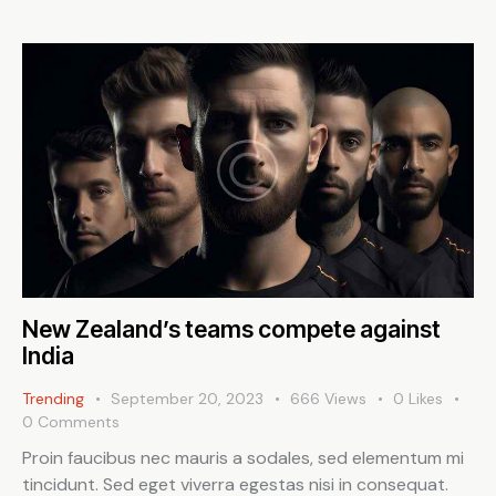
New Zealand’s teams compete against
India
Trending
September 20, 2023
666
Views
0
Likes
0
Comments
Proin faucibus nec mauris a sodales, sed elementum mi
tincidunt. Sed eget viverra egestas nisi in consequat.