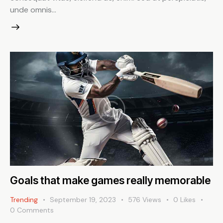
unde omnis…
Goals that make games really memorable
Trending
September 19, 2023
576
Views
0
Likes
0
Comments